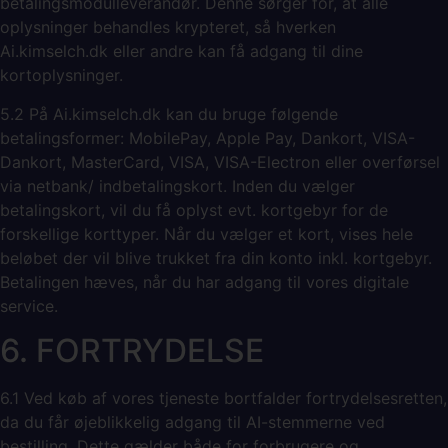
betalingsmodulleverandør. Denne sørger for, at alle
oplysninger behandles krypteret, så hverken
Ai.kimselch.dk eller andre kan få adgang til dine
kortoplysninger.
5.2 På Ai.kimselch.dk kan du bruge følgende
betalingsformer: MobilePay, Apple Pay, Dankort, VISA-
Dankort, MasterCard, VISA, VISA-Electron eller overførsel
via netbank/ indbetalingskort. Inden du vælger
betalingskort, vil du få oplyst evt. kortgebyr for de
forskellige korttyper. Når du vælger et kort, vises hele
beløbet der vil blive trukket fra din konto inkl. kortgebyr.
Betalingen hæves, når du har adgang til vores digitale
service.
6. FORTRYDELSE
6.1 Ved køb af vores tjeneste bortfalder fortrydelsesretten,
da du får øjeblikkelig adgang til AI-stemmerne ved
bestilling. Dette gælder både for forbrugere og