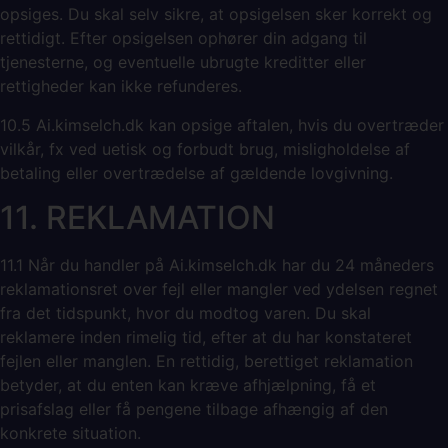
opsiges. Du skal selv sikre, at opsigelsen sker korrekt og
rettidigt. Efter opsigelsen ophører din adgang til
tjenesterne, og eventuelle ubrugte kreditter eller
rettigheder kan ikke refunderes.
10.5 Ai.kimselch.dk kan opsige aftalen, hvis du overtræder
vilkår, fx ved uetisk og forbudt brug, misligholdelse af
betaling eller overtrædelse af gældende lovgivning.
11. REKLAMATION
11.1 Når du handler på Ai.kimselch.dk har du 24 måneders
reklamationsret over fejl eller mangler ved ydelsen regnet
fra det tidspunkt, hvor du modtog varen. Du skal
reklamere inden rimelig tid, efter at du har konstateret
fejlen eller manglen. En rettidig, berettiget reklamation
betyder, at du enten kan kræve afhjælpning, få et
prisafslag eller få pengene tilbage afhængig af den
konkrete situation.