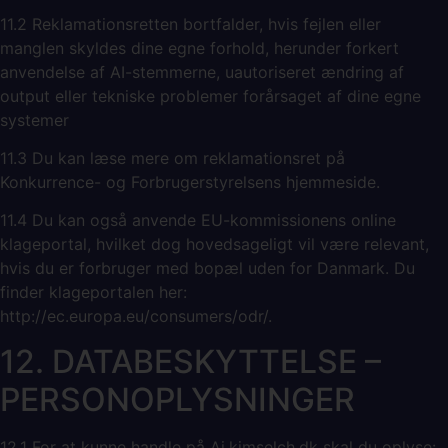
11.2 Reklamationsretten bortfalder, hvis fejlen eller
manglen skyldes dine egne forhold, herunder forkert
anvendelse af AI-stemmerne, uautoriseret ændring af
output eller tekniske problemer forårsaget af dine egne
systemer
11.3 Du kan læse mere om reklamationsret på
Konkurrence- og Forbrugerstyrelsens hjemmeside.
11.4 Du kan også anvende EU-kommissionens online
klageportal, hvilket dog hovedsageligt vil være relevant,
hvis du er forbruger med bopæl uden for Danmark. Du
finder klageportalen her:
http://ec.europa.eu/consumers/odr/.
12. DATABESKYTTELSE –
PERSONOPLYSNINGER
12.1 For at kunne handle på Ai.kimselch.dk skal du oplyse: