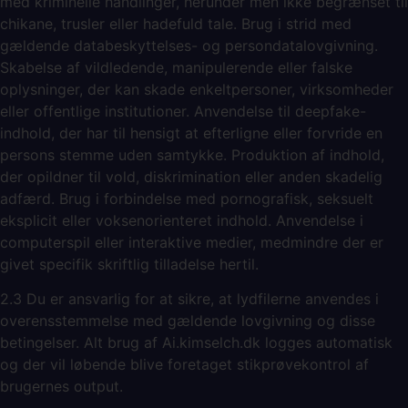
med kriminelle handlinger, herunder men ikke begrænset til
chikane, trusler eller hadefuld tale. Brug i strid med
gældende databeskyttelses- og persondatalovgivning.
Skabelse af vildledende, manipulerende eller falske
oplysninger, der kan skade enkeltpersoner, virksomheder
eller offentlige institutioner. Anvendelse til deepfake-
indhold, der har til hensigt at efterligne eller forvride en
persons stemme uden samtykke. Produktion af indhold,
der opildner til vold, diskrimination eller anden skadelig
adfærd. Brug i forbindelse med pornografisk, seksuelt
eksplicit eller voksenorienteret indhold. Anvendelse i
computerspil eller interaktive medier, medmindre der er
givet specifik skriftlig tilladelse hertil.
2.3 Du er ansvarlig for at sikre, at lydfilerne anvendes i
overensstemmelse med gældende lovgivning og disse
betingelser. Alt brug af Ai.kimselch.dk logges automatisk
og der vil løbende blive foretaget stikprøvekontrol af
brugernes output.