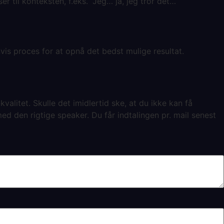
er til konteksten, f.eks. “Jeg… ja, jeg tror det…”
rinvis proces for at opnå det bedst mulige resultat.
kvalitet. Skulle det imidlertid ske, at du ikke kan få
ed den rigtige speaker. Du får indtalingen pr. mail senest