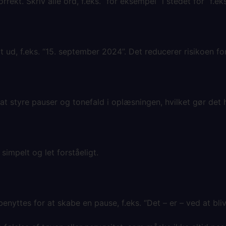
kt. Skriv alle ord, f.eks. “for eksempel” i stedet for “f.ek
ldt ud, f.eks. “15. september 2024”. Det reducerer risikoen fo
tyre pauser og tonefald i oplæsningen, hvilket gør det h
simpelt og let forståeligt.
enyttes for at skabe en pause, f.eks. “Det – er – ved at bli