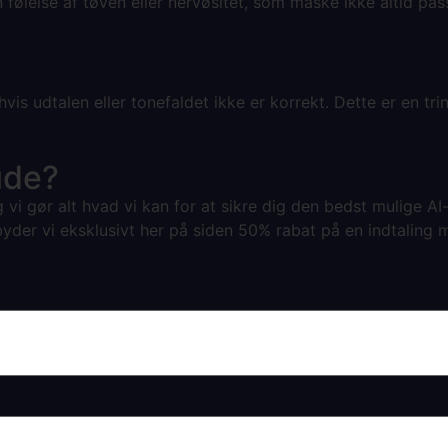
 følelse af tøven eller nervøsitet, som måske ikke altid pass
, hvis udtalen eller tonefaldet ikke er korrekt. Dette er en t
ude?
g vi gør alt hvad vi kan for at sikre dig den bedst mulige AI-
byder vi eksklusivt her på siden 50% rabat på en indtaling m