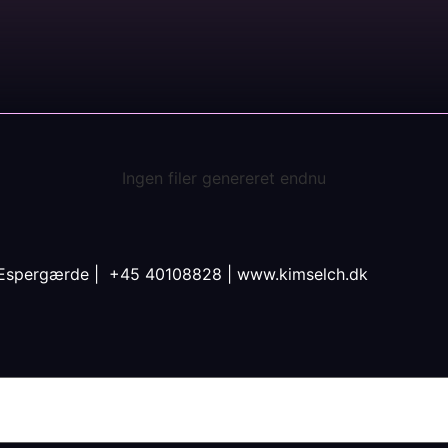
Ingen filer genereret endnu
60 Espergærde | +45 40108828 |
www.kimselch.dk