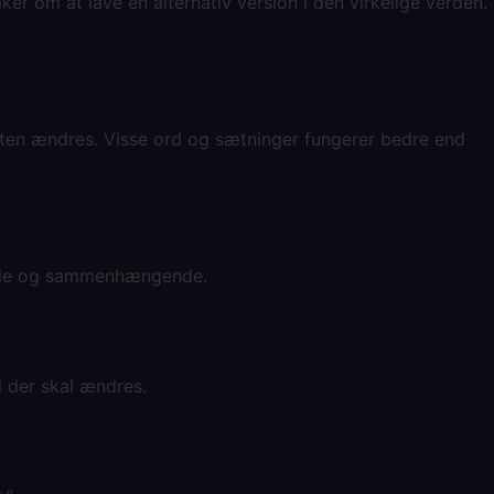
ker om at lave en alternativ version i den virkelige verden.
teksten ændres. Visse ord og sætninger fungerer bedre end
dende og sammenhængende.
ad der skal ændres.