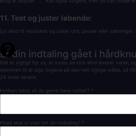
Brug af ellipser `…` kan også fungere, men de kan tilføje en
11. Test og juster løbende:
Lyt altid til resultatet og juster ord, pauser eller sætninger
Er din indtaling gået i hårdkn
Det er vigtigt for os, at vores service altid leverer varen, o
stemmen til at sige tingene på den helt rigtige måde, så til
24 timer senere.
Hvilken tekst vil du gerne have indtalt?
*
Hvad skal vi vide om din indtaling?
*