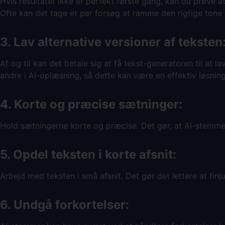
Hvis resultatet ikke er perfekt første gang, kan du prøve at
Ofte kan det tage et par forsøg at ramme den rigtige tone e
3. Lav alternative versioner af teksten
Af og til kan det betale sig at få tekst-generatoren til at
andre i AI-oplæsning, så dette kan være en effektiv løsnin
4. Korte og præcise sætninger:
Hold sætningerne korte og præcise. Det gør, at AI-stemm
5. Opdel teksten i korte afsnit:
Arbejd med teksten i små afsnit. Det gør det lettere at fin
6. Undgå forkortelser: