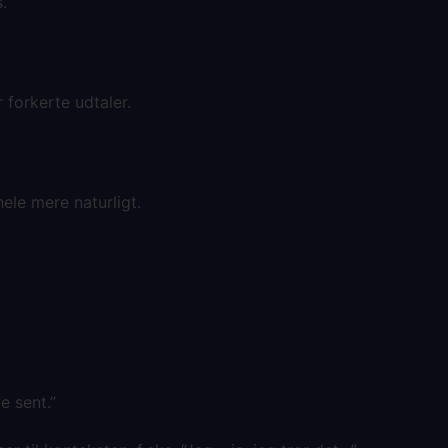
s.”
r forkerte udtaler.
ele mere naturligt.
ve sent.”