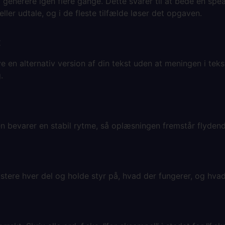
 generere igen flere gange. Dette svarer til at bede en spea
ller udtale, og i de fleste tilfælde løser det opgaven.
:
 lave en alternativ version af din tekst uden at meningen i 
g.
en bevarer en stabil rytme, så oplæsningen fremstår fly
justere hver del og holde styr på, hvad der fungerer, og hv