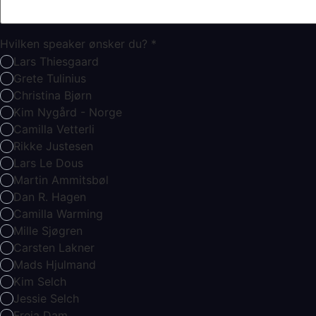
Hvilken speaker ønsker du?
*
Lars Thiesgaard
Grete Tulinius
Christina Bjørn
Kim Nygård - Norge
Camilla Vetterli
Rikke Justesen
Lars Le Dous
Martin Ammitsbøl
Dan R. Hagen
Camilla Warming
Mille Sjøgren
Carsten Lakner
Mads Hjulmand
Kim Selch
Jessie Selch
Freia Dam