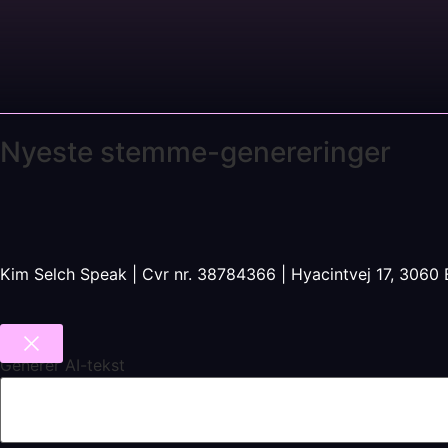
Nyeste stemme-genereringer
Kim Selch Speak | Cvr nr. 38784366 | Hyacintvej 17, 30
Generér AI-tekst