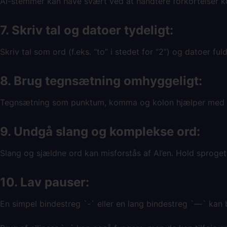
AI-stemmer kan have svært ved at håndtere forkortelser korre
7. Skriv tal og datoer tydeligt:
Skriv tal som ord (f.eks. “to” i stedet for “2”) og datoer fu
8. Brug tegnsætning omhyggeligt:
Tegnsætning som punktum, komma og kolon hjælper med at s
9. Undgå slang og komplekse ord:
Slang og sjældne ord kan misforstås af AI’en. Hold sproget 
10. Lav pauser:
En simpel bindestreg `-` eller en lang bindestreg `—` kan b