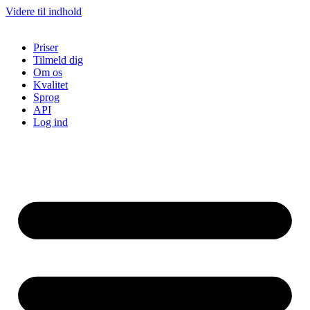
Videre til indhold
Priser
Tilmeld dig
Om os
Kvalitet
Sprog
API
Log ind