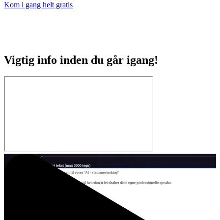
Kom i gang helt gratis
Kim Selch Speak | Cvr nr. 38784366 | Hyacintvej 17, 3060
Espergærde | +45 40108828 |
www.kimselch.dk
Vigtig info inden du går igang!