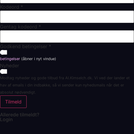
Kodeord
*
Gentag kodeord
*
Godkend betingelser
*
betingelser
(åbner i nyt vindue)
Nyheder
Modtag nyheder og gode tilbud fra AI.Kimselch.dk. Vi ved der lander et
hav af emails i din indbakke, så vi sender kun nyhedsmails når det er
absolut nødvendigt.
Tilmeld
Allerede tilmeldt?
Login