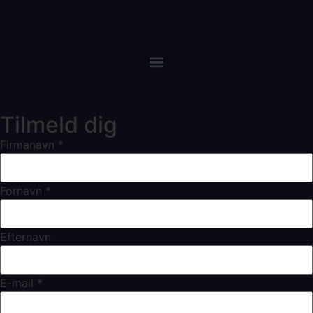
Tilmeld dig
Firmanavn
*
Fornavn
*
Efternavn
E-mail
*